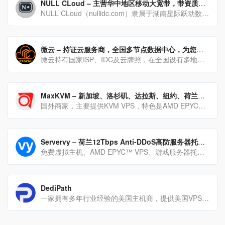
NULL CLoud – 主营华中地区移动大宽带，带资质证书商家，无Qos
NULL CLoud（nullidc.com）隶属于湖南星际跃动数据科技有限公司，是工信部2024第27批电信许可批准企业，持有中华人民共和国增值电信经营许可证B1资质
微云 – 持证云服务商，全国多节点数据中心，为您提供稳定高效的云计算解决方案
微云持有国家ISP、IDC及云牌照，在全国设有多地云计算中心，提供稳定可靠的云计算服务与全天候技术支持，致力于助力企业与开发者实现数字化转型。
MaxKVM – 新加坡、洛杉矶、达拉斯、纽约、荷兰等KVM VPS
国外商家，主要提供KVM VPS，特色是AMD EPYC处理器，NVMe硬盘，组的Raid10
Servervy – 荷兰12Tbps Anti-DDoS高防服务器托管服务
免费虚拟主机、AMD EPYC™ VPS、游戏服务器托管和专用服务器
DediPath
一家拥有多年行业经验的美国主机商，提供美国VPS和美国服务器等产品